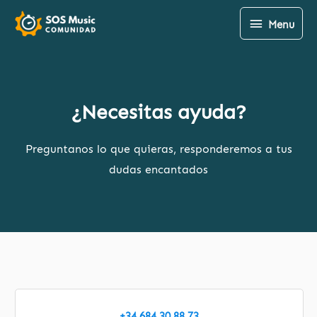
Ir
Menu
Menu
al
contenido
¿Necesitas ayuda?
Preguntanos lo que quieras, responderemos a tus
dudas encantados
+34 684 30 88 73