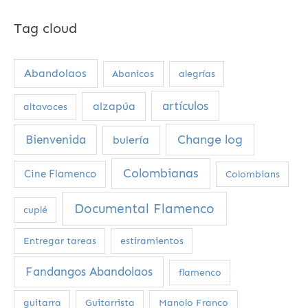
Tag cloud
Abandolaos
Abanicos
alegrías
artículos
alzapúa
altavoces
Change log
Bienvenida
bulería
Colombianas
Cine Flamenco
Colombians
Documental Flamenco
cuplé
Entregar tareas
estiramientos
Fandangos Abandolaos
flamenco
guitarra
Guitarrista
Manolo Franco