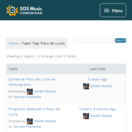
Skip
Menu
Menu
to
content
Foros
›
Topic Tag: Paco de Lucía
Viewing 2 topics - 1 through 2 (of 2 total)
Topic
Last Post
Zyriab de Paco de Lucía en
5 years ago
Musicograma
Daniel Vicente
Started by:
Daniel Vicente
in:
Tertulia Flamenca
Programa dedicado a Paco de
5 years, 9 months ago
Lucía
Daniel Vicente
Started by:
Daniel Vicente
in:
Tertulia Flamenca