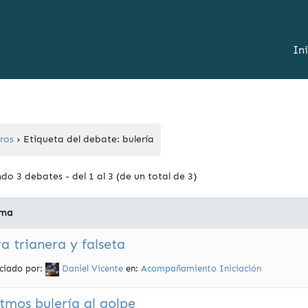
In
ros
›
Etiqueta del debate: bulería
do 3 debates - del 1 al 3 (de un total de 3)
ma
a trianera y falseta
iciado por:
Daniel Vicente
en:
Acompañamiento Iniciación
tmos bulería al golpe