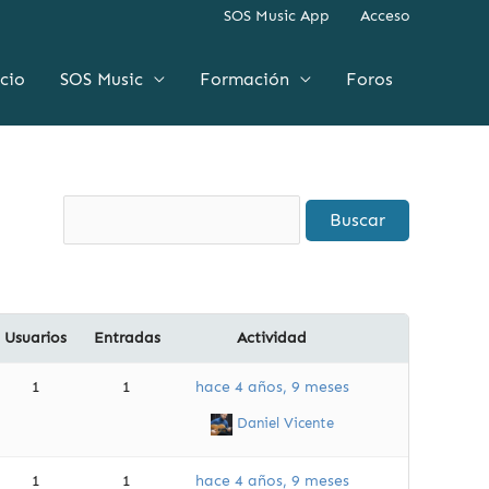
SOS Music App
Acceso
icio
SOS Music
Formación
Foros
Usuarios
Entradas
Actividad
1
1
hace 4 años, 9 meses
Daniel Vicente
1
1
hace 4 años, 9 meses