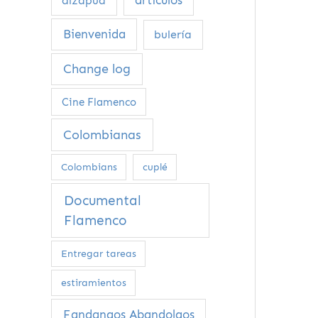
alzapúa
Bienvenida
bulería
Change log
Cine Flamenco
Colombianas
Colombians
cuplé
Documental
Flamenco
Entregar tareas
estiramientos
Fandangos Abandolaos