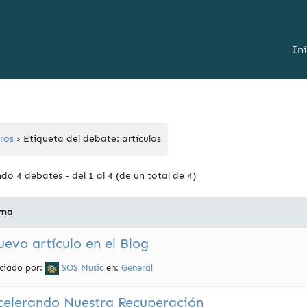
In
ros
›
Etiqueta del debate: artículos
do 4 debates - del 1 al 4 (de un total de 4)
ma
evo artículo en el Blog
iciado por:
SOS Music
en:
General
celerando Nuestra Recuperación