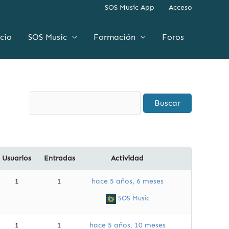
SOS Music App
Acceso
icio
SOS Music
Formación
Foros
Usuarios
Entradas
Actividad
1
1
hace 5 años, 6 meses
SOS Music
1
1
hace 5 años, 10 meses