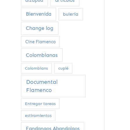
alzapúa
Bienvenida
bulería
Change log
Cine Flamenco
Colombianas
Colombians
cuplé
Documental
Flamenco
Entregar tareas
estiramientos
Fandangos Abandolaos