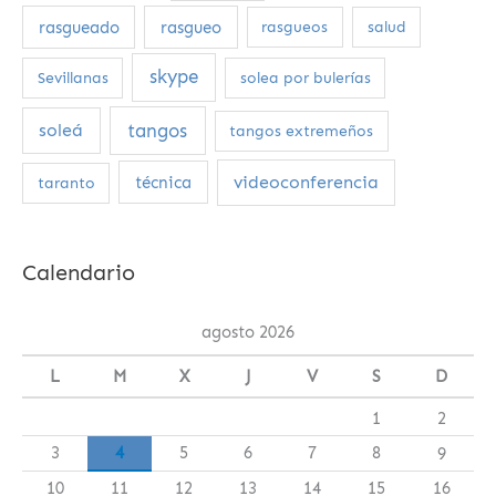
rasgueado
rasgueo
rasgueos
salud
skype
Sevillanas
solea por bulerías
tangos
soleá
tangos extremeños
videoconferencia
técnica
taranto
Calendario
agosto 2026
L
M
X
J
V
S
D
1
2
3
4
5
6
7
8
9
10
11
12
13
14
15
16