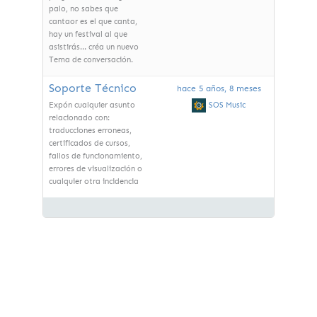
palo, no sabes que
cantaor es el que canta,
hay un festival al que
asistirás... créa un nuevo
Tema de conversación.
Soporte Técnico
hace 5 años, 8 meses
SOS Music
Expón cualquier asunto
relacionado con:
traducciones erroneas,
certificados de cursos,
fallos de funcionamiento,
errores de visualización o
cualquier otra incidencia