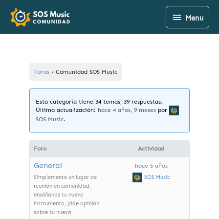
Ir
Menu
Menu
al
contenido
Foros
›
Comunidad SOS Music
Esta categoría tiene 34 temas, 39 respuestas.
Última actualización:
hace 4 años, 9 meses
por
SOS Music
.
Foro
Actividad
General
hace 5 años
SOS Music
Simplemente un lugar de
reunión en comunidad,
enséñanos tu nuevo
instrumento, pide opinión
sobre tu nueva